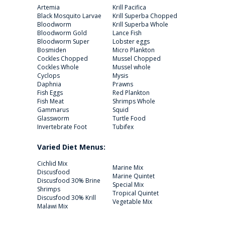
Artemia
Krill Pacifica
Black Mosquito Larvae
Krill Superba Chopped
Bloodworm
Krill Superba Whole
Bloodworm Gold
Lance Fish
Bloodworm Super
Lobster eggs
Bosmiden
Micro Plankton
Cockles Chopped
Mussel Chopped
Cockles Whole
Mussel whole
Cyclops
Mysis
Daphnia
Prawns
Fish Eggs
Red Plankton
Fish Meat
Shrimps Whole
Gammarus
Squid
Glassworm
Turtle Food
Invertebrate Foot
Tubifex
Varied Diet Menus:
Cichlid Mix
Marine Mix
Discusfood
Marine Quintet
Discusfood 30% Brine
Special Mix
Shrimps
Tropical Quintet
Discusfood 30% Krill
Vegetable Mix
Malawi Mix